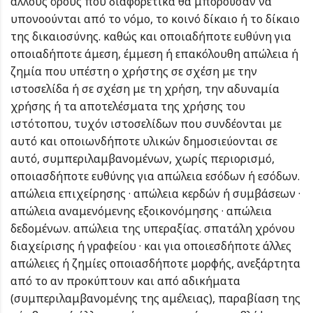
άλλους όρους που διαφορετικά θα μπορούσαν να
υπονοούνται από το νόμο, το κοινό δίκαιο ή το δίκαιο
της δικαιοσύνης. καθώς και οποιαδήποτε ευθύνη για
οποιαδήποτε άμεση, έμμεση ή επακόλουθη απώλεια ή
ζημία που υπέστη ο χρήστης σε σχέση με την
ιστοσελίδα ή σε σχέση με τη χρήση, την αδυναμία
χρήσης ή τα αποτελέσματα της χρήσης του
ιστότοπου, τυχόν ιστοσελίδων που συνδέονται με
αυτό και οποιωνδήποτε υλικών δημοσιεύονται σε
αυτό, συμπεριλαμβανομένων, χωρίς περιορισμό,
οποιασδήποτε ευθύνης για απώλεια εσόδων ή εσόδων.
απώλεια επιχείρησης · απώλεια κερδών ή συμβάσεων ·
απώλεια αναμενόμενης εξοικονόμησης · απώλεια
δεδομένων. απώλεια της υπεραξίας. σπατάλη χρόνου
διαχείρισης ή γραφείου · και για οποιεσδήποτε άλλες
απώλειες ή ζημίες οποιασδήποτε μορφής, ανεξάρτητα
από το αν προκύπτουν και από αδικήματα
(συμπεριλαμβανομένης της αμέλειας), παραβίαση της