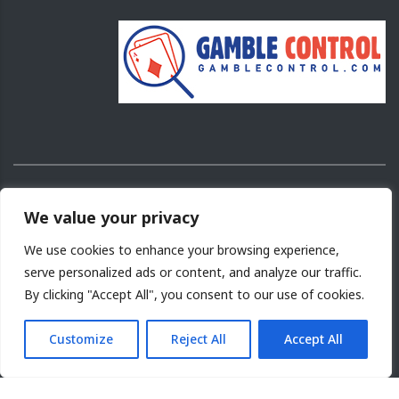
Copyright ©
2026
We value your privacy
Αρχή Παιγνίων και Εποπτείας Καζίνου Κύπρου.
Σχεδιασμός και Ανάπτυξη
NETinfo PLC
We use cookies to enhance your browsing experience,
serve personalized ads or content, and analyze our traffic.
Όροι χρήσης
|
Πολιτική αποδεκτής χρήσης
|
By clicking "Accept All", you consent to our use of cookies.
Πολιτική Cookies
|
Χάρτης Πλοήγησης
|
Πολιτική
Ιδιωτικότητας
Customize
Reject All
Accept All