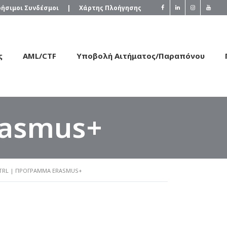
ρήσιμοι Συνδέσμοι
|
Χάρτης Πλοήγησης
ς
AML/CTF
Υποβολή Αιτήματος/Παραπόνου
rasmus+
TRL | ΠΡΌΓΡΑΜΜΑ ERASMUS+