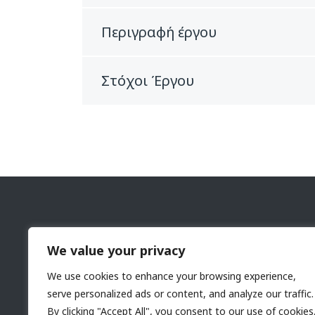
Περιγραφή έργου
Στόχοι Έργου
Η Εθνική Αρχή Παιγνίων και Εποπτείας Καζίνου, γν
(Αρχή) συστήθηκε το 2015, σύμφωνα με τον περί 
We value your privacy
Ελέγχου Καζίνο Νόμο του 2015 (124(I)/2015) και
We use cookies to enhance your browsing experience,
Κανονισμούς.
serve personalized ads or content, and analyze our traffic.
By clicking "Accept All", you consent to our use of cookies