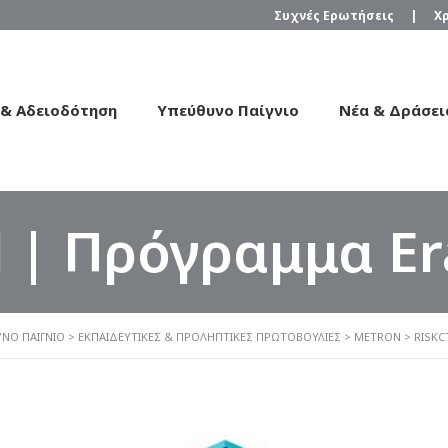
Συχνές Ερωτήσεις
|
Χ
 & Αδειοδότηση
Υπεύθυνο Παίγνιο
Νέα & Δράσει
rl | Πρόγραμμα E
ΝΟ ΠΑΊΓΝΙΟ
>
ΕΚΠΑΙΔΕΥΤΙΚΈΣ & ΠΡΟΛΗΠΤΙΚΈΣ ΠΡΩΤΟΒΟΥΛΊΕΣ
>
METRON
>
RISKC