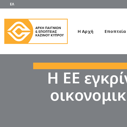
ΕΛ
Η Αρχή
Εποπτεία
H ΕΕ εγκρί
οικονομικ