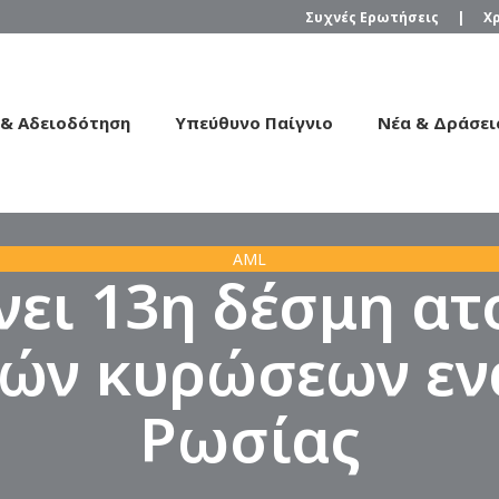
Συχνές Ερωτήσεις
|
Χ
 & Αδειοδότηση
Υπεύθυνο Παίγνιο
Νέα & Δράσει
AML
νει 13η δέσμη α
ών κυρώσεων εν
Ρωσίας