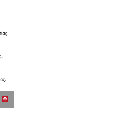
σίας
ς,
ας.