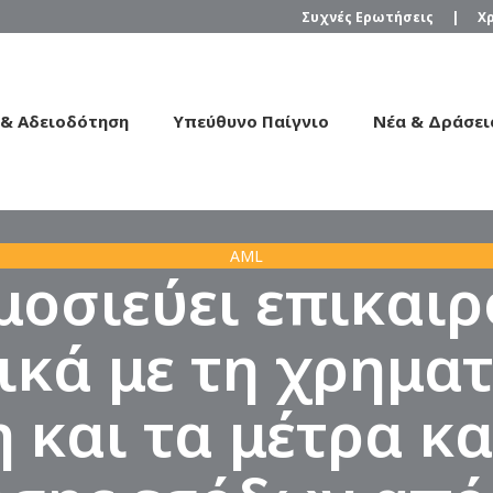
Συχνές Ερωτήσεις
|
Χ
 & Αδειοδότηση
Υπεύθυνο Παίγνιο
Νέα & Δράσει
AML
μοσιεύει επικαι
ικά με τη χρημα
 και τα μέτρα κ