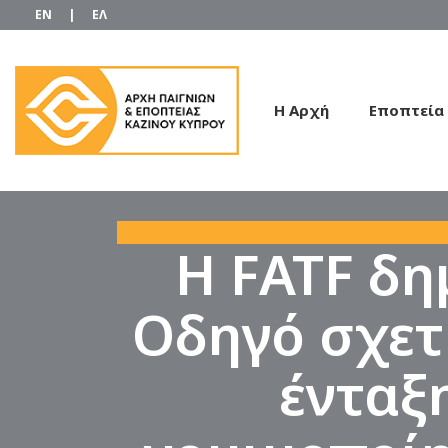
EN
|
ΕΛ
Η Αρχή
Εποπτεία
Η FATF δη
Οδηγό σχετ
ένταξη