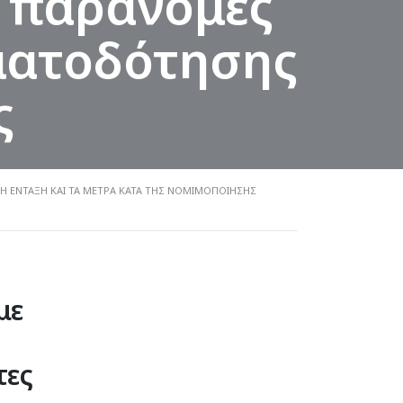
 παράνομες
ηματοδότησης
ς
Ή ΈΝΤΑΞΗ ΚΑΙ ΤΑ ΜΈΤΡΑ ΚΑΤΆ ΤΗΣ ΝΟΜΙΜΟΠΟΊΗΣΗΣ
με
τες