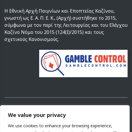
Η Εθνική Αρχή Παιγνίων και Εποπτείας Καζίνου,
γνωστή ως Ε. Α. Π. Ε. Κ., (Αρχή) συστήθηκε το 2015,
σύμφωνα με τον περί της Λειτουργίας και του Ελέγχου
Καζίνο Νόμο του 2015 (124(I)/2015) και τους
σχετικούς Κανονισμούς.
Copyright ©
2026
We value your privacy
Αρχή Παιγνίων και Εποπτείας Καζίνου Κύπρου.
Σχεδιασμός και Ανάπτυξη
NETinfo PLC
We use cookies to enhance your browsing experience,